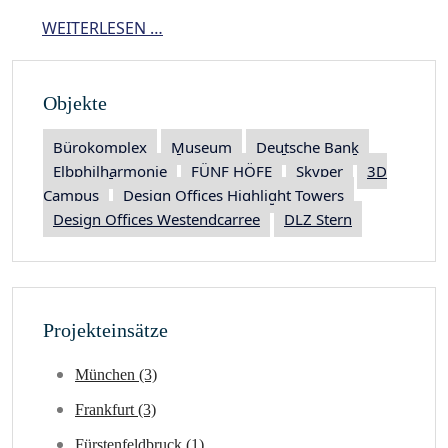
WEITERLESEN …
Objekte
Bürokomplex
Museum
Deutsche Bank
Elbphilharmonie
FÜNF HÖFE
Skyper
3D
Campus
Design Offices Highlight Towers
Design Offices Westendcarree
DLZ Stern
Projekteinsätze
München (3)
Frankfurt (3)
Fürstenfeldbruck (1)